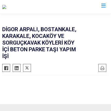
Kars
DİGOR ARPALI, BOSTANKALE,
KARAKALE, KOCAKÖY VE
Akyaka
SORGUÇKAVAK KÖYLERİ KÖY
Arpaçay
İÇİ BETON PARKE TAŞI YAPIM
Digor
İŞİ
Kağızman
Sarıkamış
Selim
Susuz