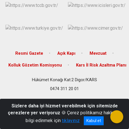
Resmi Gazete
Açık Kapı
Mevzuat
Kolluk Gözetim Komisyonu
Kars İl Risk Azaltma Planı
Hükümet Konağı Kat:2 Digor/KARS
0474 311 20 01
Sizlere daha iyi hizmet verebilmek için sitemizde
çerezlere yer veriyoruz
🍪 Çerez politikamız hakkında
bilgi edinmek için
tıklayınız
Kabul et