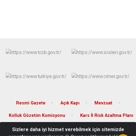
Resmi Gazete
Açık Kapı
Mevzuat
Kolluk Gözetim Komisyonu
Kars İl Risk Azaltma Planı
Sizlere daha iyi hizmet verebilmek için sitemizde
Hükümet Konağı Kat:2 Digor/KARS