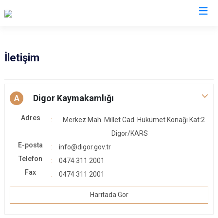
Kars
İletişim
Akyaka
Arpaçay
Digor Kaymakamlığı
A
Digor
Adres
Merkez Mah. Millet Cad. Hükümet Konağı Kat:2
Kağızman
Digor/KARS
Sarıkamış
E-posta
info@digor.gov.tr
Selim
Telefon
0474 311 2001
Susuz
Fax
0474 311 2001
Haritada Gör