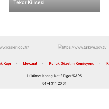
Sarıkamış
Tekor Kilisesi
Selim
Susuz
ık Kapı
Mevzuat
Kolluk Gözetim Komisyonu
K
Hükümet Konağı Kat:2 Digor/KARS
0474 311 20 01