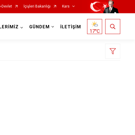
e-Devlet
İçişleri Bakanlığı
Kars
LERİMİZ
GÜNDEM
İLETİŞİM
17
°C