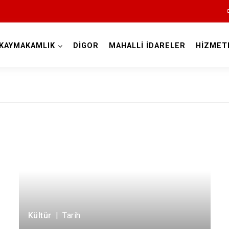
KAYMAKAMLIK
DİGOR
MAHALLİ İDARELER
HİZMET
Kars
Akyaka
Arpaçay
Digor
Kağızman
Kültür
|
Tarih