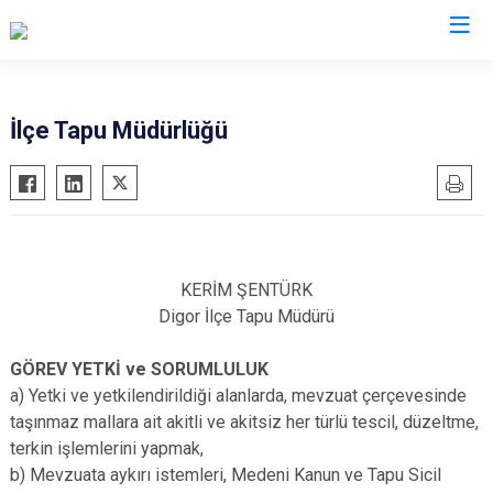
Kars
İlçe Tapu Müdürlüğü
Akyaka
Arpaçay
Digor
Kağızman
KERİM ŞENTÜRK
Sarıkamış
Digor İlçe Tapu Müdürü
Selim
GÖREV YETKİ ve SORUMLULUK
Susuz
a) Yetki ve yetkilendirildiği alanlarda, mevzuat çerçevesinde
taşınmaz mallara ait akitli ve akitsiz her türlü tescil, düzeltme,
terkin işlemlerini yapmak,
b) Mevzuata aykırı istemleri, Medeni Kanun ve Tapu Sicil