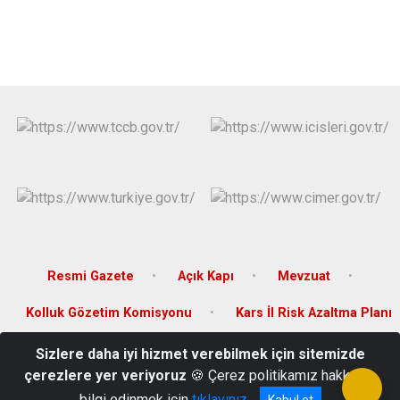
Resmi Gazete
Açık Kapı
Mevzuat
Kolluk Gözetim Komisyonu
Kars İl Risk Azaltma Planı
Sizlere daha iyi hizmet verebilmek için sitemizde
Hükümet Konağı Kat:2 Digor/KARS
çerezlere yer veriyoruz
🍪 Çerez politikamız hakkında
0474 311 20 01
bilgi edinmek için
tıklayınız