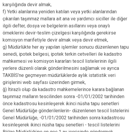
karşılığında devir almak,
f) Yetki alanlarına yeniden katılan veya yetki alanlarından
çıkarılan taşınmaz mallara ait ana ve yardımcı siciller ile diğer
ilgili defter, dosya ve belgelerin asıllarını veya onaylı
örneklerini devir-teslim çizelgesi karşılığında gerekirse
komisyon marifetiyle devir almak veya devir etmek,
g) Müdürlükte her ay yapılan işlemler sonucu düzenlenen tapu
senedi, ipotek belgesi, ipotek terkin cetvelleri ile kadastro
mahkemesi ve komisyon kararları tescil listelerinin ilgili
yerlere düzenli olarak gönderilmesini sağlamak ve ayrıca
TAKBİS’ne geçmeyen müdürlüklerde aylık istatistik veri
girişlerini web sayfası üzerinden girmek,
ğ) İtirazlı olup da kadastro mahkemelerince karara bağlanan
taşınmaz malların tescilinden sonra -01/01/2002 tarihinden
önce kadastrosu kesinleşerek ikinci nüsha tapu senetleri
Genel Müdürlüğe gönderilenlerin- düzenlenen tescil listelerini
Genel Müdürlüğe, -01/01/2002 tarihinden sonra kadastrosu
kesinleşerek ikinci nüsha tapu senetleri - tescil listelerini
Bölge Müdürlüğüne en geç 1 ay içerisinde göndermek,