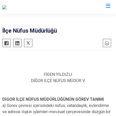
Kars
İlçe Nüfus Müdürlüğü
Akyaka
Arpaçay
Digor
Kağızman
Sarıkamış
FİGEN YILDIZLI
DİĞOR İLÇE NÜFUS MÜDÜR V.
Selim
Susuz
DİGOR İLÇE NÜFUS MÜDÜRLÜĞÜNÜN GÖREV TANIMI
a) Görev çevresi içerisindeki nüfus, vatandaşlık, evlendirme
ve adrese ilişkin işlemleri mevzuat çerçevesinde düzgün bir