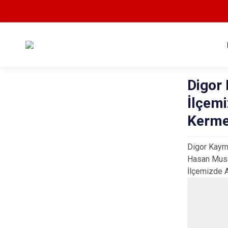
Digor
İlçemi
Kermes
Digor Kaym
Hasan Mus
İlçemizde A