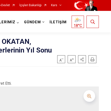
e-Devlet
İçişleri Bakanlığı
Kars
LERİMİZ
GÜNDEM
İLETİŞİM
18
°C
b OKATAN,
rlerinin Yıl Sonu
t Etti.