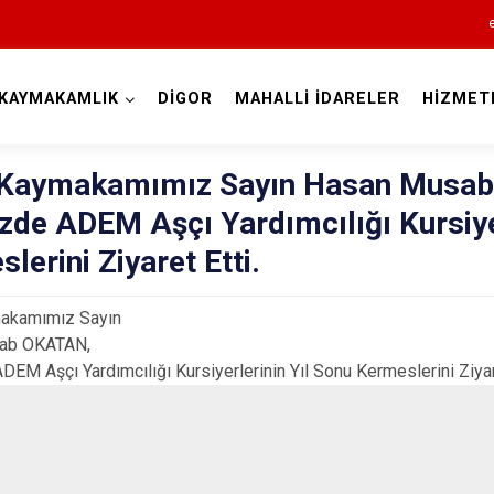
KAYMAKAMLIK
DİGOR
MAHALLİ İDARELER
HİZMET
Kars
 Kaymakamımız Sayın Hasan Musa
zde ADEM Aşçı Yardımcılığı Kursiye
lerini Ziyaret Etti.
akamımız Sayın
ab OKATAN,
Akyaka
DEM Aşçı Yardımcılığı Kursiyerlerinin Yıl Sonu Kermeslerini Ziyare
Arpaçay
Digor
Kağızman